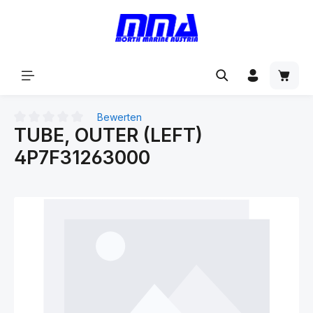
alt springen
Bewerten
TUBE, OUTER (LEFT)
Durchschnittliche Bewertung von 0 von 5 Sternen
4P7F31263000
Bildergalerie überspringen