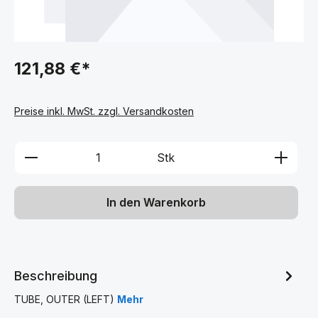
121,88 €*
Preise inkl. MwSt. zzgl. Versandkosten
Produkt Anzahl: Gib den gewünschten We
Stk
In den Warenkorb
Beschreibung
TUBE, OUTER (LEFT)
Mehr