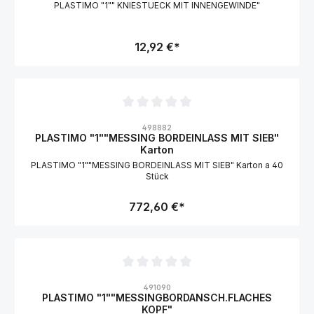
PLASTIMO "1"" KNIESTUECK MIT INNENGEWINDE"
12,92 €*
Durchschnittliche Bewertung von 0 von 5 Sternen
498882
PLASTIMO "1""MESSING BORDEINLASS MIT SIEB"
Karton
PLASTIMO "1""MESSING BORDEINLASS MIT SIEB" Karton a 40
Stück
772,60 €*
Durchschnittliche Bewertung von 0 von 5 Sternen
491090
PLASTIMO "1""MESSINGBORDANSCH.FLACHES
KOPF"