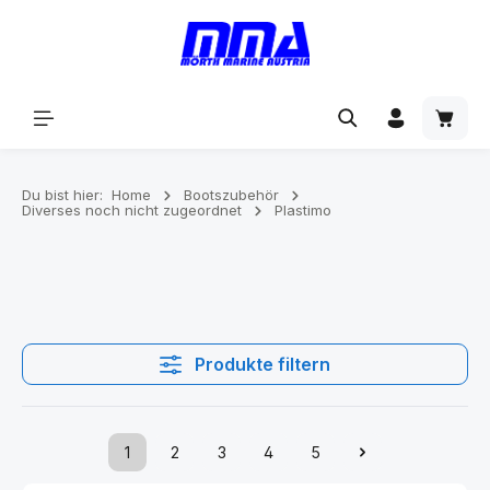
alt springen
Du bist hier:
Home
Bootszubehör
Diverses noch nicht zugeordnet
Plastimo
Produkte filtern
1
2
3
4
5