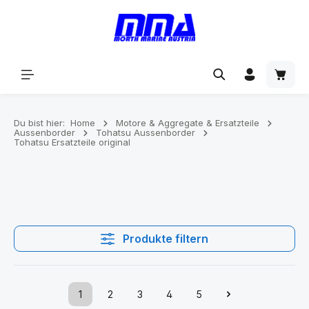
alt springen
Du bist hier:
Home
Motore & Aggregate & Ersatzteile
Aussenborder
Tohatsu Aussenborder
Tohatsu Ersatzteile original
Produkte filtern
1
2
3
4
5