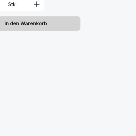
Anzahl: Gib den gewünschten Wert ein 
Stk
In den Warenkorb