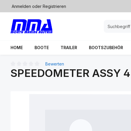
Anmelden
oder
Registrieren
springen
Zur Hauptnavigation springen
HOME
BOOTE
TRAILER
BOOTSZUBEHÖR
Bewerten
SPEEDOMETER ASSY 
Durchschnittliche Bewertung von 0 von 5 Sternen
Bildergalerie überspringen