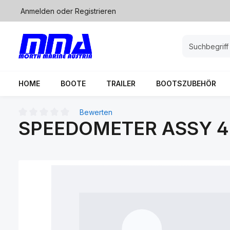
Anmelden
oder
Registrieren
springen
Zur Hauptnavigation springen
HOME
BOOTE
TRAILER
BOOTSZUBEHÖR
Bewerten
SPEEDOMETER ASSY 4
Durchschnittliche Bewertung von 0 von 5 Sternen
Bildergalerie überspringen