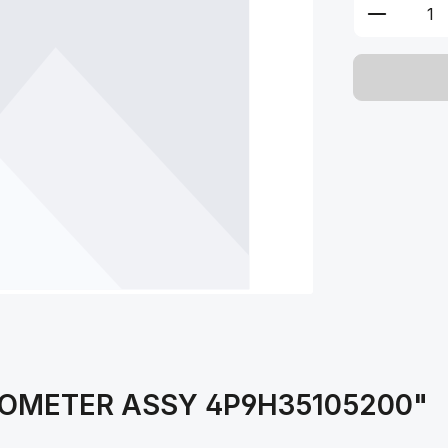
Produkt 
EDOMETER ASSY 4P9H35105200"