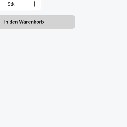
Anzahl: Gib den gewünschten Wert ein 
Stk
In den Warenkorb