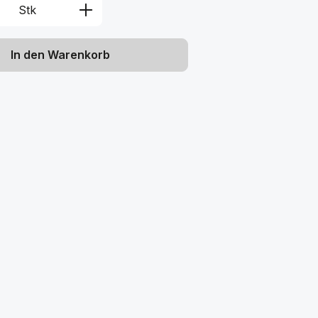
Anzahl: Gib den gewünschten Wert ein 
Stk
In den Warenkorb