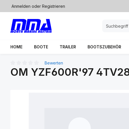
Anmelden
oder
Registrieren
springen
Zur Hauptnavigation springen
HOME
BOOTE
TRAILER
BOOTSZUBEHÖR
Bewerten
OM YZF600R'97 4TV28
Durchschnittliche Bewertung von 0 von 5 Sternen
Bildergalerie überspringen