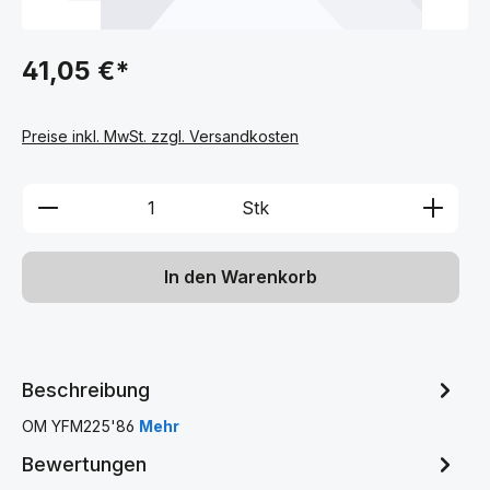
41,05 €*
Preise inkl. MwSt. zzgl. Versandkosten
Produkt Anzahl: Gib den gewünschten We
Stk
In den Warenkorb
Beschreibung
OM YFM225'86
Mehr
Bewertungen