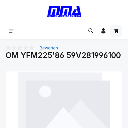
alt springen
Bewerten
OM YFM225'86 59V281996100
Durchschnittliche Bewertung von 0 von 5 Sternen
Bildergalerie überspringen