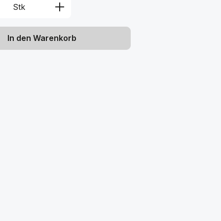
Anzahl: Gib den gewünschten Wert ein 
Stk
In den Warenkorb