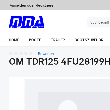
Anmelden
oder
Registrieren
springen
Zur Hauptnavigation springen
HOME
BOOTE
TRAILER
BOOTSZUBEHÖR
Bewerten
OM TDR125 4FU28199
Durchschnittliche Bewertung von 0 von 5 Sternen
Bildergalerie überspringen