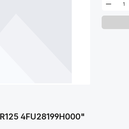
Produkt 
DR125 4FU28199H000"