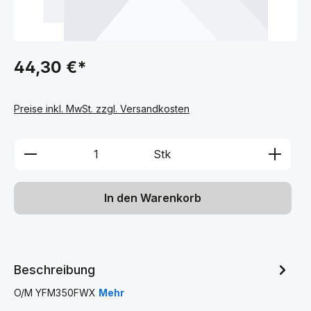
44,30 €*
Preise inkl. MwSt. zzgl. Versandkosten
Produkt Anzahl: Gib den gewünschten We
Stk
In den Warenkorb
Beschreibung
O/M YFM350FWX
Mehr