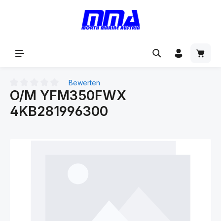
alt springen
Bewerten
O/M YFM350FWX
Durchschnittliche Bewertung von 0 von 5 Sternen
4KB281996300
Bildergalerie überspringen