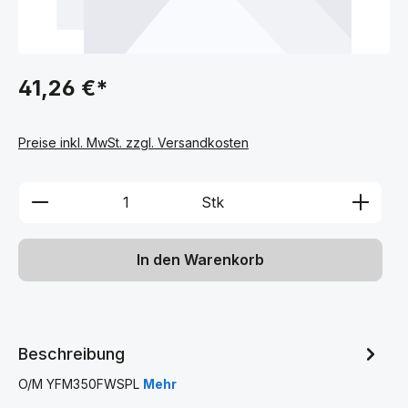
41,26 €*
Preise inkl. MwSt. zzgl. Versandkosten
Produkt Anzahl: Gib den gewünschten We
Stk
In den Warenkorb
Beschreibung
O/M YFM350FWSPL
Mehr