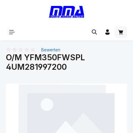
alt springen
Bewerten
O/M YFM350FWSPL
Durchschnittliche Bewertung von 0 von 5 Sternen
4UM281997200
Bildergalerie überspringen