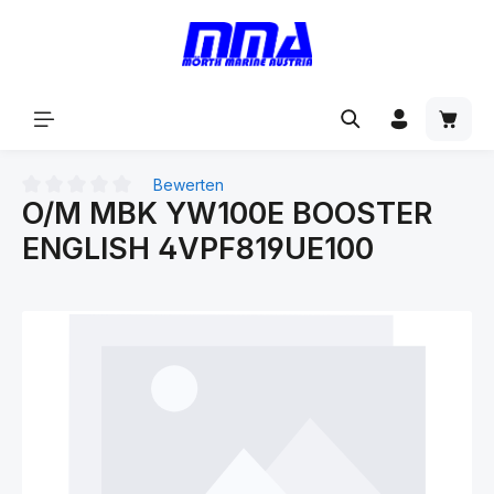
alt springen
Bewerten
O/M MBK YW100E BOOSTER
Durchschnittliche Bewertung von 0 von 5 Sternen
ENGLISH 4VPF819UE100
Bildergalerie überspringen