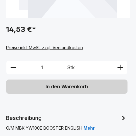
14,53 €*
Preise inkl. MwSt. zzgl. Versandkosten
Produkt Anzahl: Gib den gewünschten We
Stk
In den Warenkorb
Beschreibung
O/M MBK YW100E BOOSTER ENGLISH
Mehr