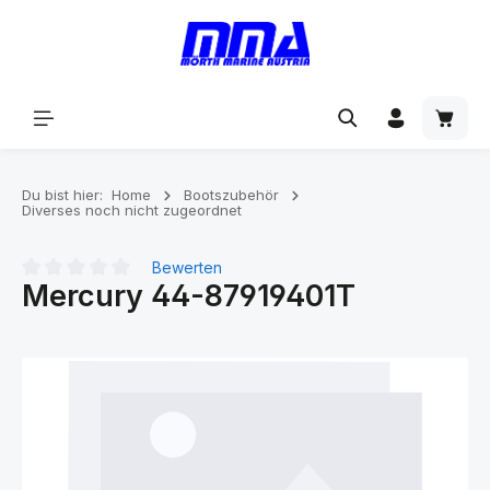
alt springen
Du bist hier:
Home
Bootszubehör
Diverses noch nicht zugeordnet
Bewerten
Mercury 44-87919401T
Durchschnittliche Bewertung von 0 von 5 Sternen
Bildergalerie überspringen