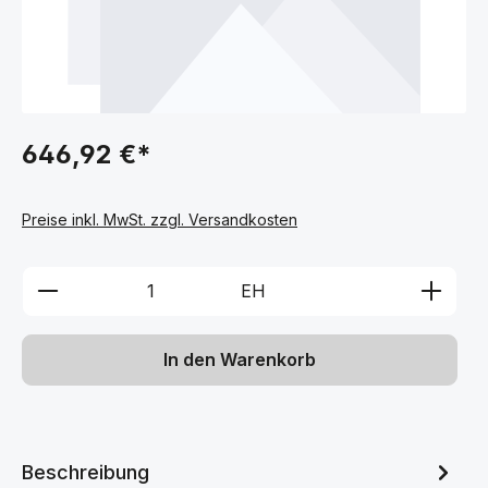
646,92 €*
Preise inkl. MwSt. zzgl. Versandkosten
Produkt Anzahl: Gib den gewünschten We
EH
In den Warenkorb
Beschreibung