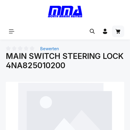
alt springen
Bewerten
MAIN SWITCH STEERING LOCK
Durchschnittliche Bewertung von 0 von 5 Sternen
4NA825010200
Bildergalerie überspringen