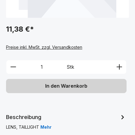
11,38 €*
Preise inkl. MwSt. zzgl. Versandkosten
Produkt Anzahl: Gib den gewünschten We
Stk
In den Warenkorb
Beschreibung
LENS, TAILLIGHT
Mehr