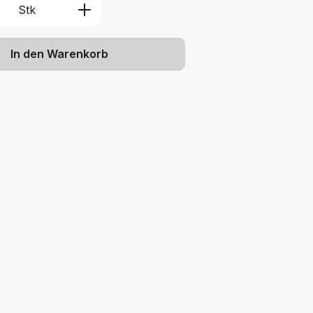
Anzahl: Gib den gewünschten Wert ein 
Stk
In den Warenkorb