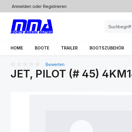
Anmelden
oder
Registrieren
springen
Zur Hauptnavigation springen
HOME
BOOTE
TRAILER
BOOTSZUBEHÖR
Bewerten
JET, PILOT (# 45) 4KM
Durchschnittliche Bewertung von 0 von 5 Sternen
Bildergalerie überspringen