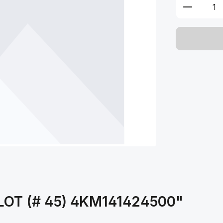
Produkt 
PILOT (# 45) 4KM141424500"