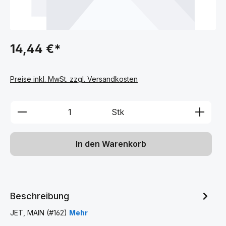
14,44 €*
Preise inkl. MwSt. zzgl. Versandkosten
Produkt Anzahl: Gib den gewünschten We
Stk
In den Warenkorb
Beschreibung
JET, MAIN (#162)
Mehr