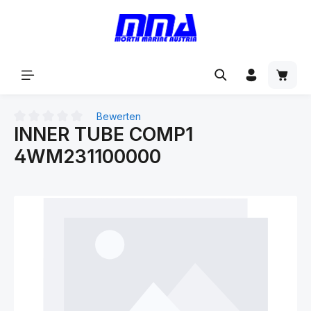
alt springen
Bewerten
INNER TUBE COMP1
Durchschnittliche Bewertung von 0 von 5 Sternen
4WM231100000
Bildergalerie überspringen