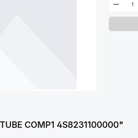
Produkt 
R TUBE COMP1 4S8231100000"