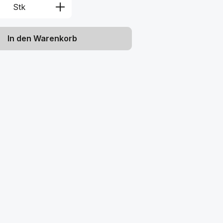
Anzahl: Gib den gewünschten Wert ein 
Stk
In den Warenkorb