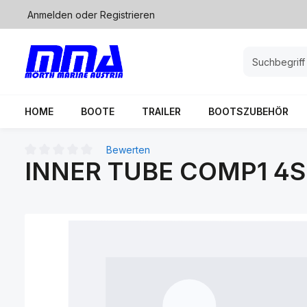
Anmelden
oder
Registrieren
springen
Zur Hauptnavigation springen
HOME
BOOTE
TRAILER
BOOTSZUBEHÖR
Bewerten
INNER TUBE COMP1 4S
Durchschnittliche Bewertung von 0 von 5 Sternen
Bildergalerie überspringen