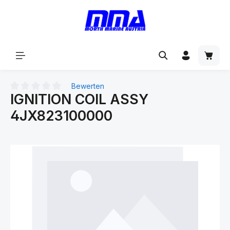
alt springen
Bewerten
IGNITION COIL ASSY
Durchschnittliche Bewertung von 0 von 5 Sternen
4JX823100000
Bildergalerie überspringen