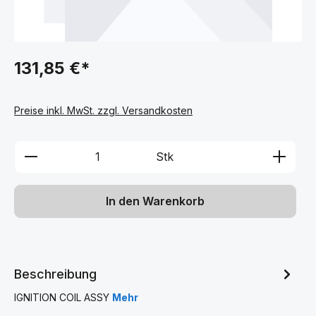
131,85 €*
Preise inkl. MwSt. zzgl. Versandkosten
Produkt Anzahl: Gib den gewünschten We
Stk
In den Warenkorb
Beschreibung
IGNITION COIL ASSY
Mehr