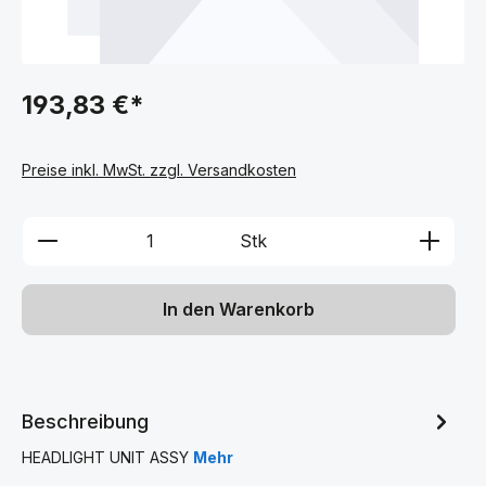
193,83 €*
Preise inkl. MwSt. zzgl. Versandkosten
Produkt Anzahl: Gib den gewünschten We
Stk
In den Warenkorb
Beschreibung
HEADLIGHT UNIT ASSY
Mehr