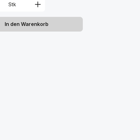
Anzahl: Gib den gewünschten Wert ein 
Stk
In den Warenkorb