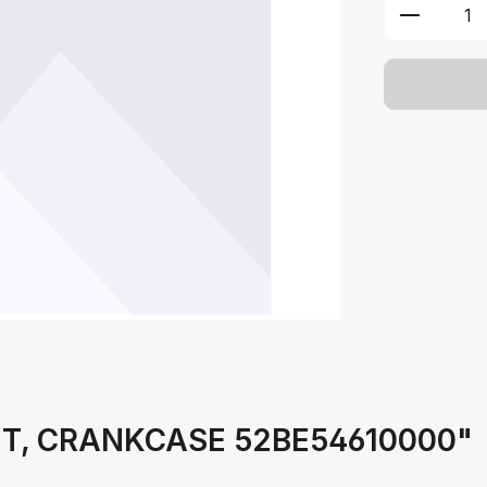
Produkt 
KET, CRANKCASE 52BE54610000"