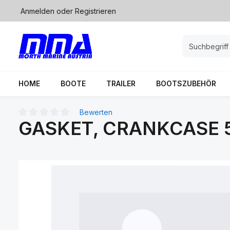
Anmelden
oder
Registrieren
springen
Zur Hauptnavigation springen
HOME
BOOTE
TRAILER
BOOTSZUBEHÖR
Bewerten
GASKET, CRANKCASE 
Durchschnittliche Bewertung von 0 von 5 Sternen
Bildergalerie überspringen