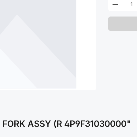
Produkt 
T FORK ASSY (R 4P9F31030000"