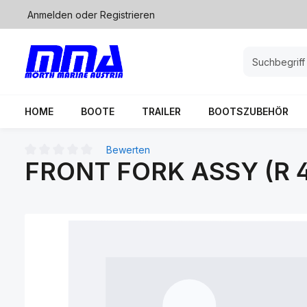
Anmelden
oder
Registrieren
springen
Zur Hauptnavigation springen
HOME
BOOTE
TRAILER
BOOTSZUBEHÖR
Bewerten
FRONT FORK ASSY (R 
Durchschnittliche Bewertung von 0 von 5 Sternen
Bildergalerie überspringen