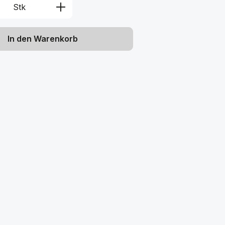
Anzahl: Gib den gewünschten Wert ein 
Stk
In den Warenkorb