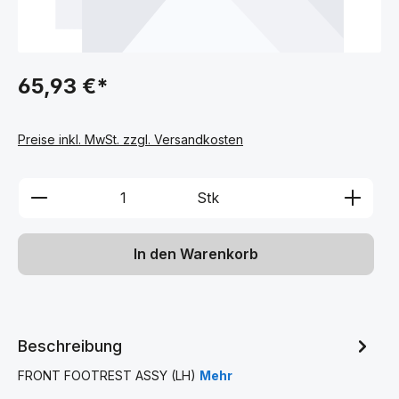
65,93 €*
Preise inkl. MwSt. zzgl. Versandkosten
Produkt Anzahl: Gib den gewünschten We
Stk
In den Warenkorb
Beschreibung
FRONT FOOTREST ASSY (LH)
Mehr