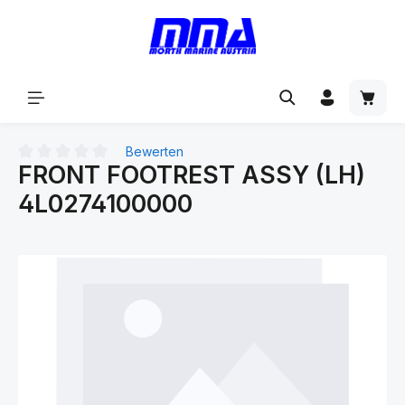
alt springen
Bewerten
FRONT FOOTREST ASSY (LH)
Durchschnittliche Bewertung von 0 von 5 Sternen
4L0274100000
Bildergalerie überspringen