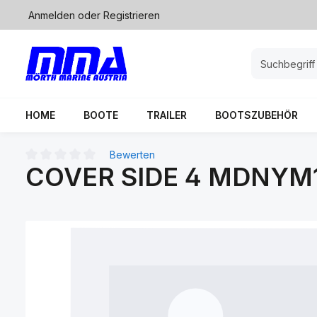
Anmelden
oder
Registrieren
springen
Zur Hauptnavigation springen
HOME
BOOTE
TRAILER
BOOTSZUBEHÖR
Bewerten
COVER SIDE 4 MDNYM1
Durchschnittliche Bewertung von 0 von 5 Sternen
Bildergalerie überspringen