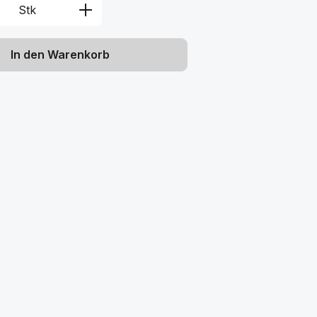
Anzahl: Gib den gewünschten Wert ein 
Stk
In den Warenkorb