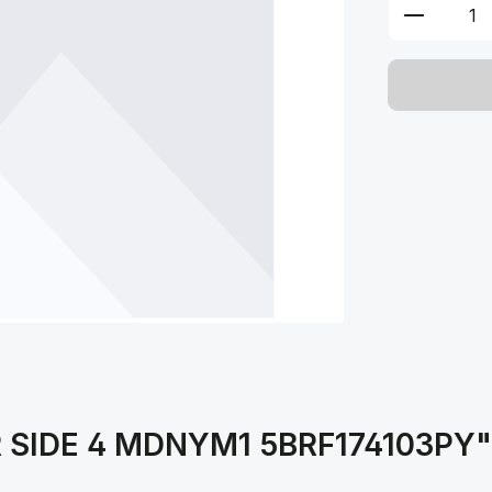
Produkt 
R SIDE 4 MDNYM1 5BRF174103PY"