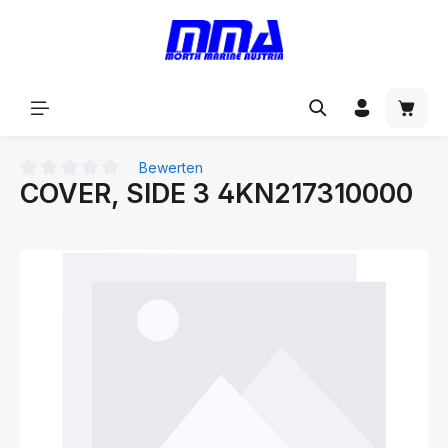
alt springen
Bewerten
COVER, SIDE 3 4KN217310000
Durchschnittliche Bewertung von 0 von 5 Sternen
Bildergalerie überspringen