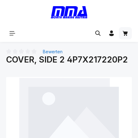
alt springen
Bewerten
COVER, SIDE 2 4P7X217220P2
Durchschnittliche Bewertung von 0 von 5 Sternen
Bildergalerie überspringen