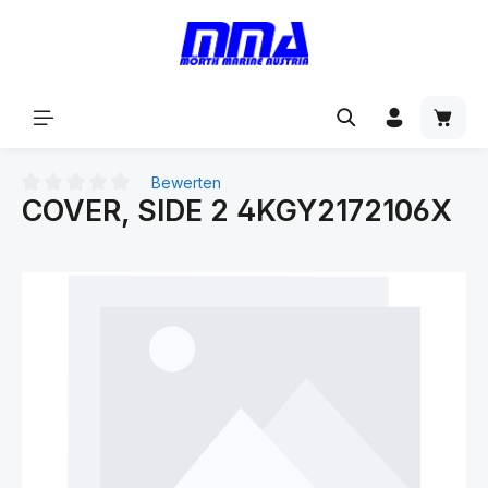
alt springen
Bewerten
COVER, SIDE 2 4KGY2172106X
Durchschnittliche Bewertung von 0 von 5 Sternen
Bildergalerie überspringen