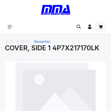
alt springen
Bewerten
COVER, SIDE 1 4P7X217170LK
Durchschnittliche Bewertung von 0 von 5 Sternen
Bildergalerie überspringen