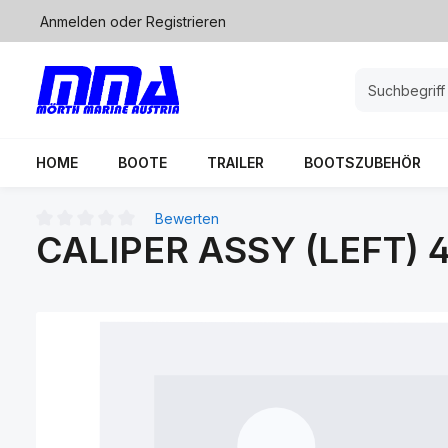
Anmelden
oder
Registrieren
springen
Zur Hauptnavigation springen
HOME
BOOTE
TRAILER
BOOTSZUBEHÖR
Bewerten
CALIPER ASSY (LEFT)
Durchschnittliche Bewertung von 0 von 5 Sternen
Bildergalerie überspringen