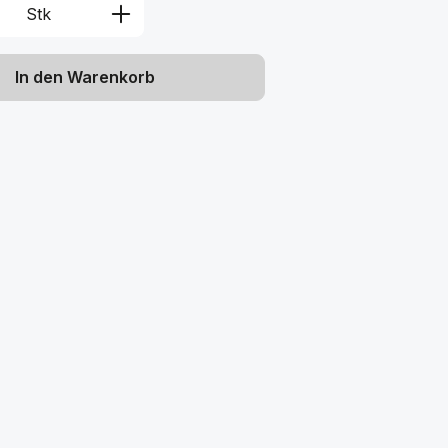
Anzahl: Gib den gewünschten Wert ein 
Stk
In den Warenkorb