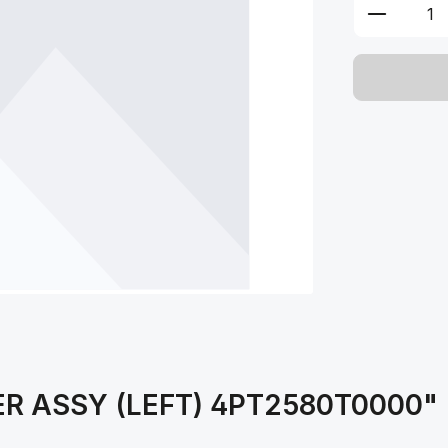
Produkt 
PER ASSY (LEFT) 4PT2580T0000"