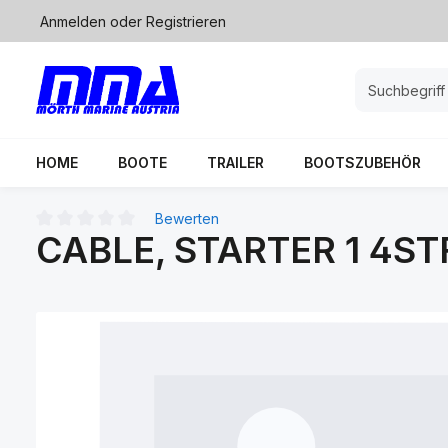
Anmelden
oder
Registrieren
springen
Zur Hauptnavigation springen
HOME
BOOTE
TRAILER
BOOTSZUBEHÖR
Bewerten
CABLE, STARTER 1 4S
Durchschnittliche Bewertung von 0 von 5 Sternen
Bildergalerie überspringen