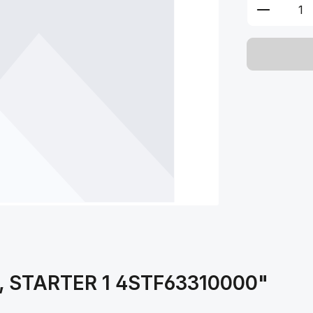
Produkt 
E, STARTER 1 4STF63310000"