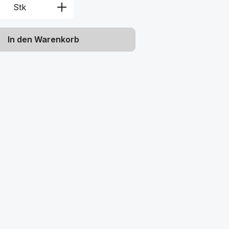
Anzahl: Gib den gewünschten Wert ein 
Stk
In den Warenkorb