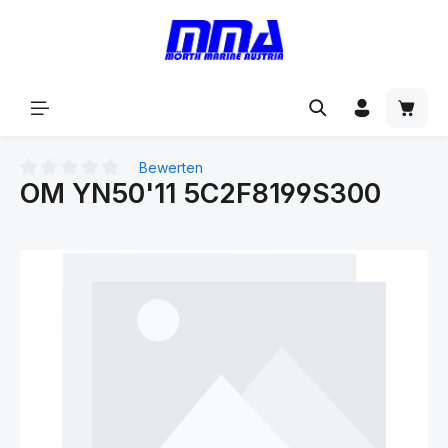
alt springen
Bewerten
OM YN50'11 5C2F8199S300
Durchschnittliche Bewertung von 0 von 5 Sternen
Bildergalerie überspringen