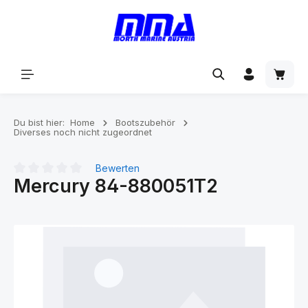
alt springen
Du bist hier:
Home
Bootszubehör
Diverses noch nicht zugeordnet
Bewerten
Mercury 84-880051T2
Durchschnittliche Bewertung von 0 von 5 Sternen
Bildergalerie überspringen