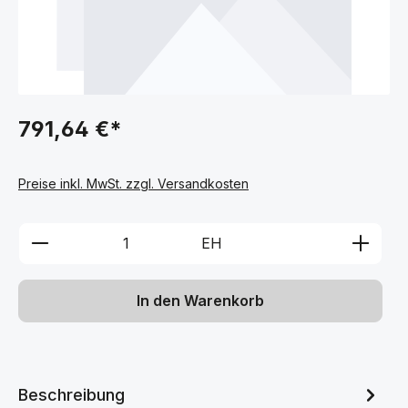
791,64 €*
Preise inkl. MwSt. zzgl. Versandkosten
Produkt Anzahl: Gib den gewünschten We
EH
In den Warenkorb
Beschreibung