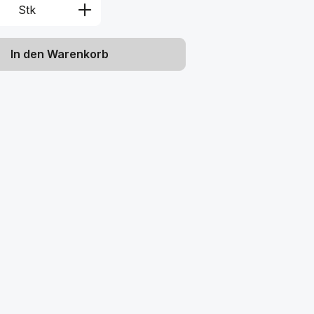
Anzahl: Gib den gewünschten Wert ein 
Stk
In den Warenkorb