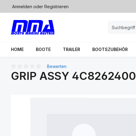
Anmelden
oder
Registrieren
springen
Zur Hauptnavigation springen
HOME
BOOTE
TRAILER
BOOTSZUBEHÖR
Bewerten
GRIP ASSY 4C826240
Durchschnittliche Bewertung von 0 von 5 Sternen
Bildergalerie überspringen