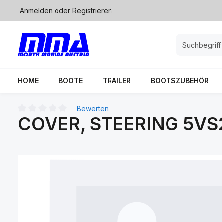
Anmelden
oder
Registrieren
springen
Zur Hauptnavigation springen
HOME
BOOTE
TRAILER
BOOTSZUBEHÖR
Bewerten
COVER, STEERING 5VS
Durchschnittliche Bewertung von 0 von 5 Sternen
Bildergalerie überspringen