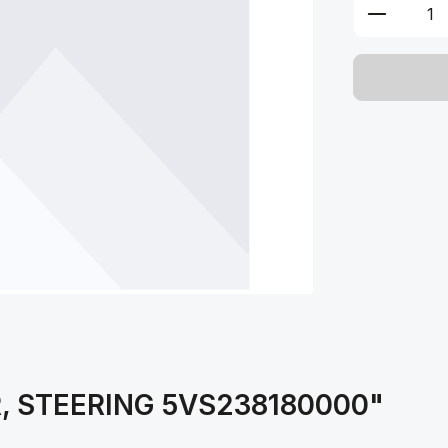
Produkt 
R, STEERING 5VS238180000"