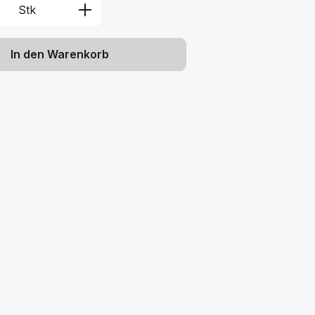
Anzahl: Gib den gewünschten Wert ein 
Stk
In den Warenkorb