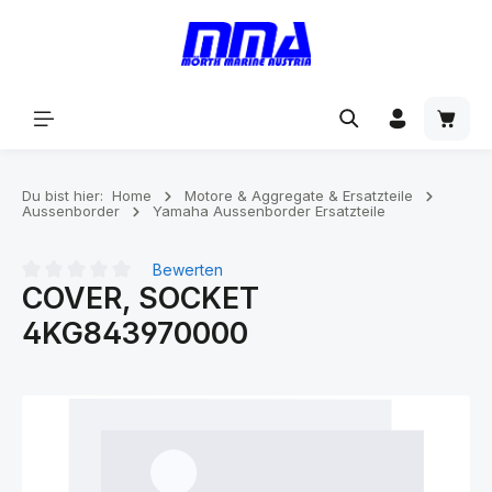
alt springen
Du bist hier:
Home
Motore & Aggregate & Ersatzteile
Aussenborder
Yamaha Aussenborder Ersatzteile
Bewerten
COVER, SOCKET
Durchschnittliche Bewertung von 0 von 5 Sternen
4KG843970000
Bildergalerie überspringen