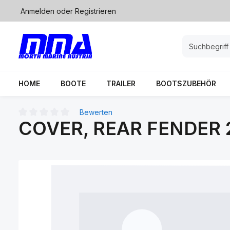
Anmelden
oder
Registrieren
springen
Zur Hauptnavigation springen
HOME
BOOTE
TRAILER
BOOTSZUBEHÖR
Bewerten
COVER, REAR FENDER 
Durchschnittliche Bewertung von 0 von 5 Sternen
Bildergalerie überspringen