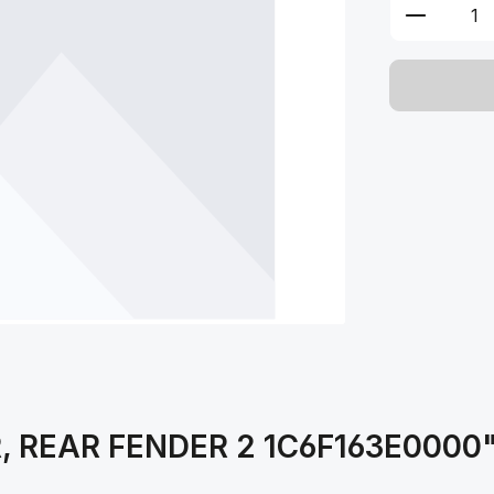
Produkt 
R, REAR FENDER 2 1C6F163E0000