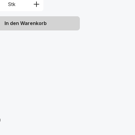
Anzahl: Gib den gewünschten Wert ein 
Stk
In den Warenkorb
"