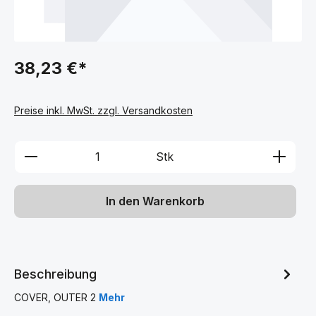
38,23 €*
Preise inkl. MwSt. zzgl. Versandkosten
Produkt Anzahl: Gib den gewünschten We
Stk
In den Warenkorb
Beschreibung
COVER, OUTER 2
Mehr