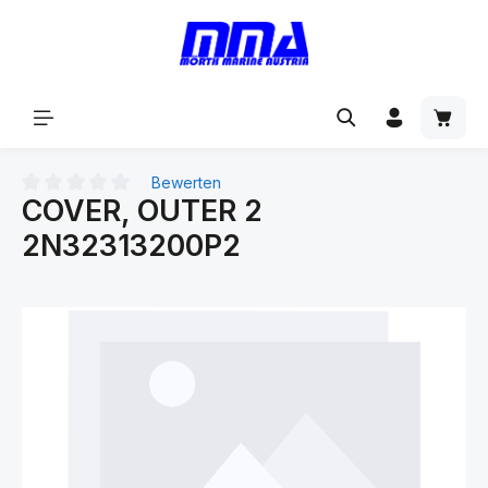
alt springen
Bewerten
COVER, OUTER 2
Durchschnittliche Bewertung von 0 von 5 Sternen
2N32313200P2
Bildergalerie überspringen