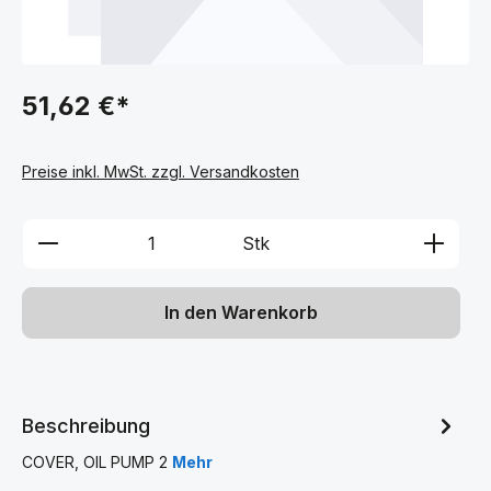
51,62 €*
Preise inkl. MwSt. zzgl. Versandkosten
Produkt Anzahl: Gib den gewünschten We
Stk
In den Warenkorb
Beschreibung
COVER, OIL PUMP 2
Mehr