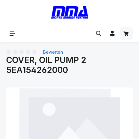
alt springen
Bewerten
COVER, OIL PUMP 2
Durchschnittliche Bewertung von 0 von 5 Sternen
5EA154262000
Bildergalerie überspringen