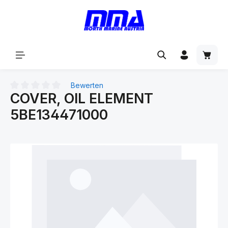
alt springen
Bewerten
COVER, OIL ELEMENT
Durchschnittliche Bewertung von 0 von 5 Sternen
5BE134471000
Bildergalerie überspringen