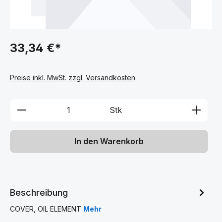
33,34 €*
Preise inkl. MwSt. zzgl. Versandkosten
Produkt Anzahl: Gib den gewünschten We
Stk
In den Warenkorb
Beschreibung
COVER, OIL ELEMENT
Mehr