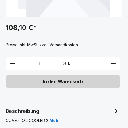
108,10 €*
Preise inkl. MwSt. zzgl. Versandkosten
Produkt Anzahl: Gib den gewünschten We
Stk
In den Warenkorb
Beschreibung
COVER, OIL COOLER 2
Mehr