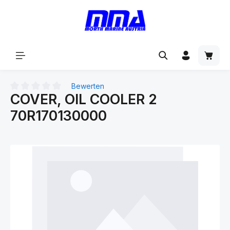
alt springen
Bewerten
COVER, OIL COOLER 2
Durchschnittliche Bewertung von 0 von 5 Sternen
70R170130000
Bildergalerie überspringen