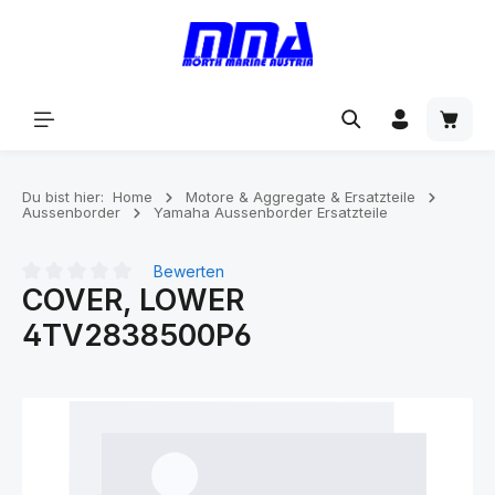
alt springen
Du bist hier:
Home
Motore & Aggregate & Ersatzteile
Aussenborder
Yamaha Aussenborder Ersatzteile
Bewerten
COVER, LOWER
Durchschnittliche Bewertung von 0 von 5 Sternen
4TV2838500P6
Bildergalerie überspringen