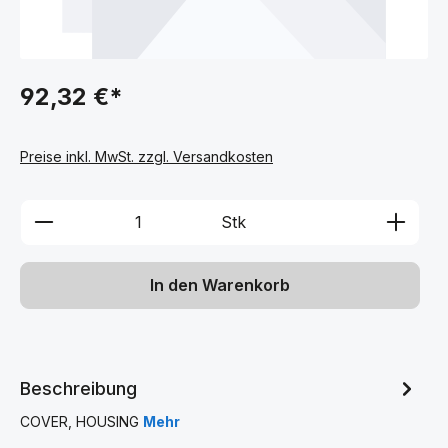
92,32 €*
Preise inkl. MwSt. zzgl. Versandkosten
Produkt Anzahl: Gib den gewünschten We
Stk
In den Warenkorb
Beschreibung
COVER, HOUSING
Mehr